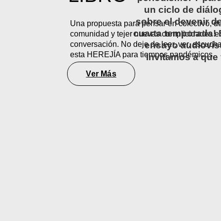
un ciclo de diál
sobre el devenir d
Una propuesta para pensar en colectivo, d
cuarta temporada! E
comunidad y tejer nuevas complicidades e
conversación. No deje de leer, ver, escucha
ensayo audiovis
esta HEREJÍA para tiempos pandémicos.
invitamos a que 
Ver Más