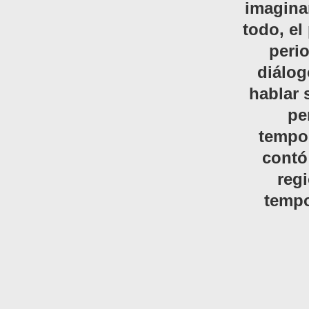
imagina
todo, el
perio
diálog
hablar 
pe
tempo
contó
reg
tempo