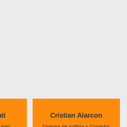
ti
Cristian Alarcon
into
Director de Anfibia y Cosecha