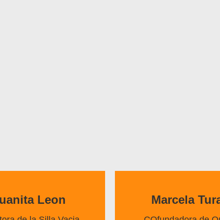
uanita Leon
Marcela Tura
tora de la Silla Vacia
COfundadora de Qu