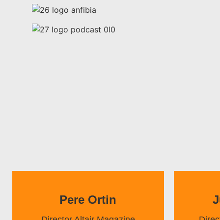
Pere Ortin
J
Director Altair Magazine
Direc